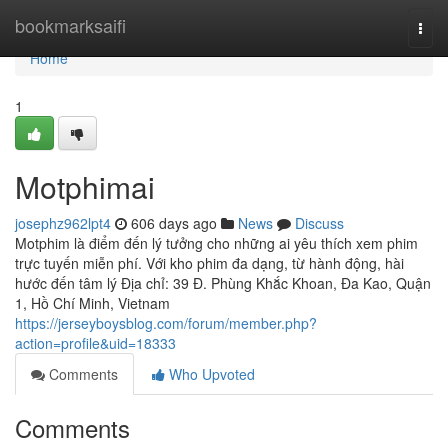
Home
bookmarksaifi
Togg
navi
Home
1
Motphimai
josephz962lpt4
606 days ago
News
Discuss
Motphim là điểm đến lý tưởng cho những ai yêu thích xem phim
trực tuyến miễn phí. Với kho phim đa dạng, từ hành động, hài
hước đến tâm lý Địa chỉ: 39 Đ. Phùng Khắc Khoan, Đa Kao, Quận
1, Hồ Chí Minh, Vietnam
https://jerseyboysblog.com/forum/member.php?
action=profile&uid=18333
Comments
Who Upvoted
Comments