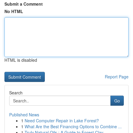
Submit a Comment
No HTML
HTML is disabled
Report Page
Search
Go
Published News
1
Need Computer Repair in Lake Forest?
1
What Are the Best Financing Options to Combine ...
1
Truly Natural Oils : A Guide to Forest Clay ...