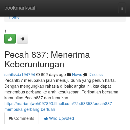
Home
bookmarksaifi
Togg
navi
Home
1
Pecah 837: Menerima
Keberuntungan
sahilskdx194794
602 days ago
News
Discuss
Pecah837 merupakan jalan menuju dunia yang penuh harta.
Dengan mengungkap rahasia di balik angka ini, kita dapat
menembus gerbang ke arah kesuksesan. Terlibatlah bersama
komunitas Pecah837 dan temukan
https://mariamjweh097893.fitnell.com/72453353/pecah837-
membuka-gerbang-bertuah
Comments
Who Upvoted