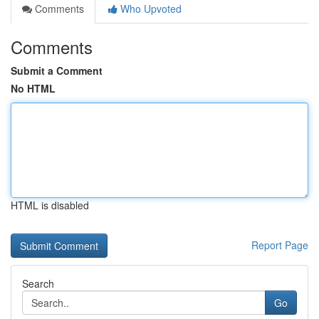
Comments
Who Upvoted
Comments
Submit a Comment
No HTML
HTML is disabled
Report Page
Search
Go