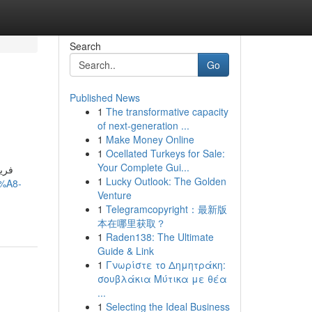
Search
Go
Published News
1
The transformative capacity
of next-generation ...
1
Make Money Online
1
Ocellated Turkeys for Sale:
Your Complete Gui...
فري
1
Lucky Outlook: The Golden
%A8-
Venture
1
Telegramcopyright：最新版
本在哪里获取？
1
Raden138: The Ultimate
Guide & Link
1
Γνωρίστε το Δημητράκη:
σουβλάκια Μύτικα με θέα
...
1
Selecting the Ideal Business