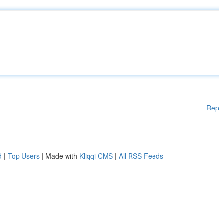
Rep
d
|
Top Users
| Made with
Kliqqi CMS
|
All RSS Feeds