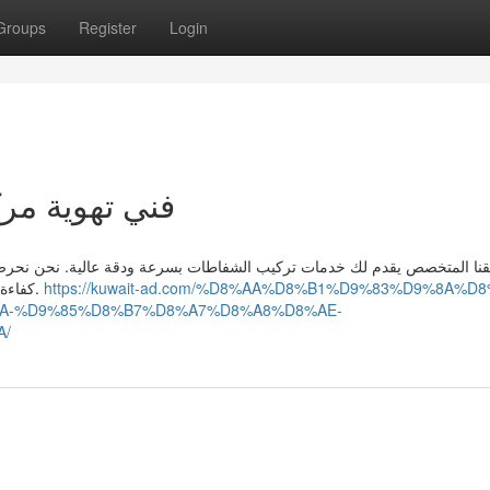
Groups
Register
Login
فني تهوية مر
قنا المتخصص يقدم لك خدمات تركيب الشفاطات بسرعة ودقة عالية. نحن نحرص
كفاءة الجهاز وسلامة المطبخ من أي مشكلات تتعلق بتثبيت الشفاط.
https://kuwait-ad.com/%D8%AA%D8%B1%D9%83%D9%8A%D8
A-%D9%85%D8%B7%D8%A7%D8%A8%D8%AE-
A/