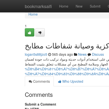
Home
bookmarksaifi
Home
New
Submit
Home
1
كزية وصيانة شفاطات مطابخ
logan5s88jzo5
565 days ago
News
Discuss
 على استخدام أدوات حديثة ومواد تركيب ذات جودة لضمان
%D8%B4%D9%81%D8%A7%D8%B7%D8%A7%D8%A
%D8%A7%D9%84%D9%83%D9%88%D9%8A%D8%A
Comments
Who Upvoted
Comments
Submit a Comment