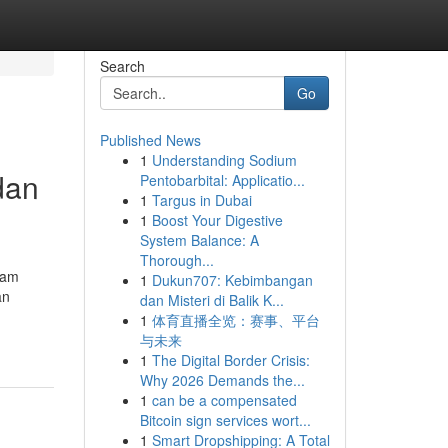
Search
Go
Published News
1
Understanding Sodium
dan
Pentobarbital: Applicatio...
1
Targus in Dubai
1
Boost Your Digestive
System Balance: A
Thorough...
lam
1
Dukun707: Kebimbangan
an
dan Misteri di Balik K...
1
体育直播全览：赛事、平台
与未来
1
The Digital Border Crisis:
Why 2026 Demands the...
1
can be a compensated
Bitcoin sign services wort...
1
Smart Dropshipping: A Total