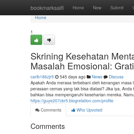
Home
bookmarksaifi
Home
New
Submit
Home
1
Skrining Kesehatan Ment
Masalah Emosional: Grati
carlb186zjr5
545 days ago
News
Discuss
Apakah Anda merasa terbebani oleh kenangan masa la
perasaan cemas yang tak bisa diatasi? Jika iya, Anda
bahkan bisa mempengaruhi keseharian mereka. Namu
https://guye207ckr5.blogrelation.com/profile
Comments
Who Upvoted
Comments