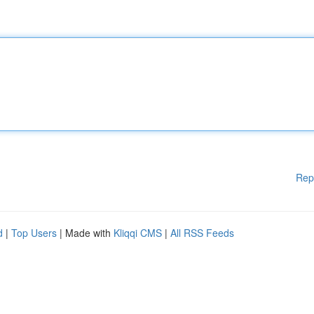
Rep
d
|
Top Users
| Made with
Kliqqi CMS
|
All RSS Feeds