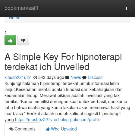
Home
bookmarksaifi
Togg
navi
Home
1
A Simple Key For hipnoterapi
terdekat ich Unveiled
klausb221ulb1
543 days ago
News
Discuss
Kunjungi halaman hipnoterapi terdekat untuk informasi lebih
lanjut.Kesehatan mental adalah fondasi dari kebahagiaan dan
kedamaian hidup. Merawat pikiran adalah investasi yang tak
ternilai. “Kamu memiliki dorongan kuat untuk berhasil, dan kamu
tahu bahwa usaha yang kamu lakukan akan membawa hasil yang
luar biasa.” Berikut adalah contoh kalimat sugesti hipnoterapi
yang
https://moshez221vnc1.blog-gold.com/profile
Comments
Who Upvoted