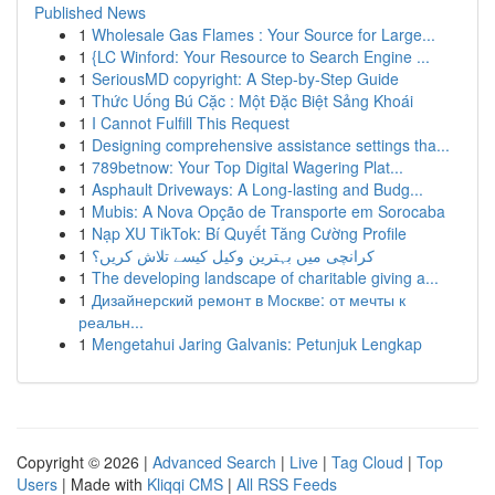
Published News
1
Wholesale Gas Flames : Your Source for Large...
1
{LC Winford: Your Resource to Search Engine ...
1
SeriousMD copyright: A Step-by-Step Guide
1
Thức Uống Bú Cặc : Một Đặc Biệt Sảng Khoái
1
I Cannot Fulfill This Request
1
Designing comprehensive assistance settings tha...
1
789betnow: Your Top Digital Wagering Plat...
1
Asphault Driveways: A Long-lasting and Budg...
1
Mubis: A Nova Opção de Transporte em Sorocaba
1
Nạp XU TikTok: Bí Quyết Tăng Cường Profile
1
کرانچی میں بہترین وکیل کیسے تلاش کریں؟
1
The developing landscape of charitable giving a...
1
Дизайнерский ремонт в Москве: от мечты к
реальн...
1
Mengetahui Jaring Galvanis: Petunjuk Lengkap
Copyright © 2026 |
Advanced Search
|
Live
|
Tag Cloud
|
Top
Users
| Made with
Kliqqi CMS
|
All RSS Feeds