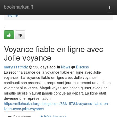
Home
bookmarksaifi
Togg
navi
Home
1
Voyance fiable en ligne avec
Jolie voyance
maryt111tmd2
538 days ago
News
Discuss
La reconnaissance de la voyance fiable en ligne avec Jolie
voyance - La voyance fiable en ligne avec Jolie voyance
continuait son ascension, propulsant journalierement un audience
vivement plus variés. Magali voyait son notion glisser avec une
minutie qu’elle n’aurait jamais conçue au départ. La ligne était
devenue une représentation
https://milohcuka.targetblogs.com/33615784/voyance-fiable-en-
ligne-avec-jolie-voyance
Comments
Who Upvoted