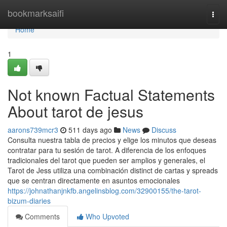
Home
bookmarksaifi
Togg
navi
Home
1
Not known Factual Statements
About tarot de jesus
aarons739mcr3
511 days ago
News
Discuss
Consulta nuestra tabla de precios y elige los minutos que deseas
contratar para tu sesión de tarot. A diferencia de los enfoques
tradicionales del tarot que pueden ser amplios y generales, el
Tarot de Jess utiliza una combinación distinct de cartas y spreads
que se centran directamente en asuntos emocionales
https://johnathanjnkfb.angelinsblog.com/32900155/the-tarot-
bizum-diaries
Comments
Who Upvoted