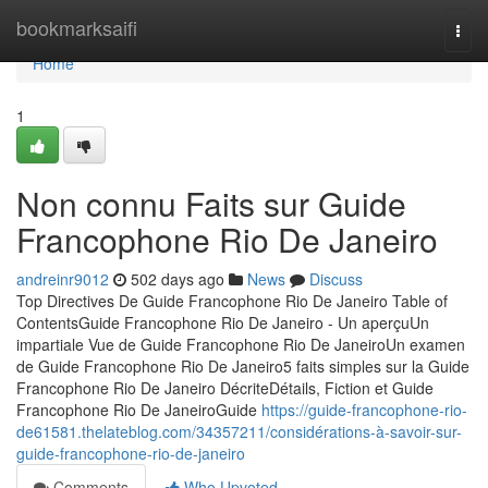
Home
bookmarksaifi
Togg
navi
Home
1
Non connu Faits sur Guide
Francophone Rio De Janeiro
andreinr9012
502 days ago
News
Discuss
Top Directives De Guide Francophone Rio De Janeiro Table of
ContentsGuide Francophone Rio De Janeiro - Un aperçuUn
impartiale Vue de Guide Francophone Rio De JaneiroUn examen
de Guide Francophone Rio De Janeiro5 faits simples sur la Guide
Francophone Rio De Janeiro DécriteDétails, Fiction et Guide
Francophone Rio De JaneiroGuide
https://guide-francophone-rio-
de61581.thelateblog.com/34357211/considérations-à-savoir-sur-
guide-francophone-rio-de-janeiro
Comments
Who Upvoted