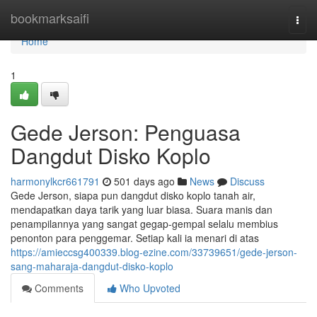
Home
bookmarksaifi
Togg
navi
Home
1
Gede Jerson: Penguasa
Dangdut Disko Koplo
harmonylkcr661791
501 days ago
News
Discuss
Gede Jerson, siapa pun dangdut disko koplo tanah air,
mendapatkan daya tarik yang luar biasa. Suara manis dan
penampilannya yang sangat gegap-gempal selalu membius
penonton para penggemar. Setiap kali ia menari di atas
https://amieccsg400339.blog-ezine.com/33739651/gede-jerson-
sang-maharaja-dangdut-disko-koplo
Comments
Who Upvoted