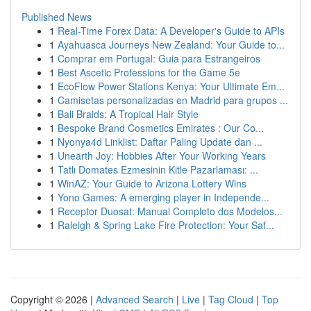
Published News
1
Real-Time Forex Data: A Developer's Guide to APIs
1
Ayahuasca Journeys New Zealand: Your Guide to...
1
Comprar em Portugal: Guia para Estrangeiros
1
Best Ascetic Professions for the Game 5e
1
EcoFlow Power Stations Kenya: Your Ultimate Em...
1
Camisetas personalizadas en Madrid para grupos ...
1
Bali Braids: A Tropical Hair Style
1
Bespoke Brand Cosmetics Emirates : Our Co...
1
Nyonya4d Linklist: Daftar Paling Update dan ...
1
Unearth Joy: Hobbies After Your Working Years
1
Tatlı Domates Ezmesinin Kitle Pazarlaması: ...
1
WinAZ: Your Guide to Arizona Lottery Wins
1
Yono Games: A emerging player in Independe...
1
Receptor Duosat: Manual Completo dos Modelos...
1
Raleigh & Spring Lake Fire Protection: Your Saf...
Copyright © 2026 |
Advanced Search
|
Live
|
Tag Cloud
|
Top