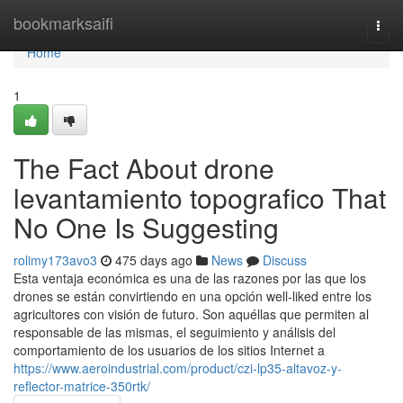
Home
bookmarksaifi
Togg
navi
Home
1
The Fact About drone
levantamiento topografico That
No One Is Suggesting
rolimy173avo3
475 days ago
News
Discuss
Esta ventaja económica es una de las razones por las que los
drones se están convirtiendo en una opción well-liked entre los
agricultores con visión de futuro. Son aquéllas que permiten al
responsable de las mismas, el seguimiento y análisis del
comportamiento de los usuarios de los sitios Internet a
https://www.aeroindustrial.com/product/czi-lp35-altavoz-y-
reflector-matrice-350rtk/