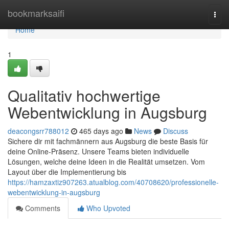
Home
bookmarksaifi
Togg
navi
Home
1
Qualitativ hochwertige
Webentwicklung in Augsburg
deacongsrr788012
465 days ago
News
Discuss
Sichere dir mit fachmännern aus Augsburg die beste Basis für
deine Online-Präsenz. Unsere Teams bieten individuelle
Lösungen, welche deine Ideen in die Realität umsetzen. Vom
Layout über die Implementierung bis
https://hamzaxtiz907263.atualblog.com/40708620/professionelle-
webentwicklung-in-augsburg
Comments
Who Upvoted