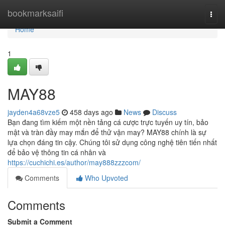
Home
bookmarksaifi
Togg
navi
Home
1
MAY88
jayden4a68vze5
458 days ago
News
Discuss
Bạn đang tìm kiếm một nền tảng cá cược trực tuyến uy tín, bảo
mật và tràn đầy may mắn để thử vận may? MAY88 chính là sự
lựa chọn đáng tin cậy. Chúng tôi sử dụng công nghệ tiên tiến nhất
để bảo vệ thông tin cá nhân và
https://cuchichi.es/author/may888zzzcom/
Comments
Who Upvoted
Comments
Submit a Comment