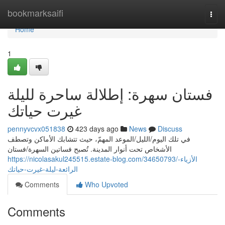
Home
bookmarksaifi
Togg
navi
Home
1
فستان سهرة: إطلالة ساحرة لليلة
غيرت حياتك
pennyvcvx051838
423 days ago
News
Discuss
في تلك اليوم/الليل/الموعد المهمّ، حيث تتشابك الأماكن وتصطف
الأشخاص تحت أنوار المدينة. تُصبح فساتين السهرة/فستان
https://nicolasakul245515.estate-blog.com/34650793/الأزياء-
الرائعة-ليلة-غيرت-حياتك
Comments
Who Upvoted
Comments