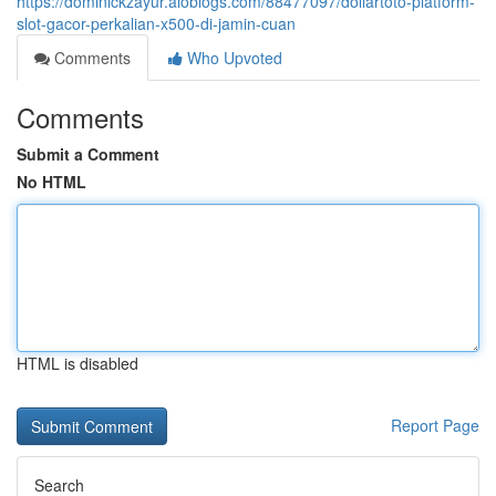
https://dominickzayur.aioblogs.com/88477097/dollartoto-platform-
slot-gacor-perkalian-x500-di-jamin-cuan
Comments
Who Upvoted
Comments
Submit a Comment
No HTML
HTML is disabled
Report Page
Search