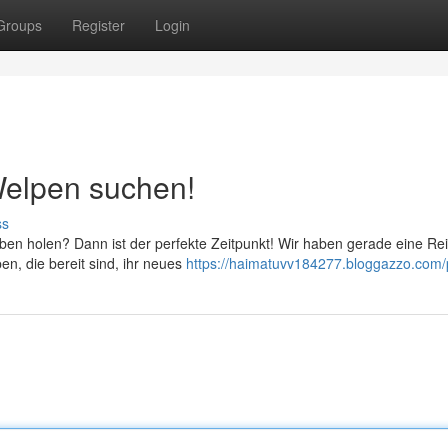
Groups
Register
Login
Welpen suchen!
ss
eben holen? Dann ist der perfekte Zeitpunkt! Wir haben gerade eine Re
, die bereit sind, ihr neues
https://haimatuvv184277.bloggazzo.com/p