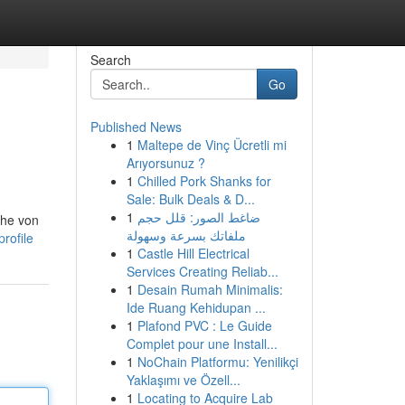
Search
Go
Published News
1
Maltepe de Vinç Ücretli mi
Arıyorsunuz ?
1
Chilled Pork Shanks for
Sale: Bulk Deals & D...
1
ضاغط الصور: قلل حجم
ihe von
ملفاتك بسرعة وسهولة
rofile
1
Castle Hill Electrical
Services Creating Reliab...
1
Desain Rumah Minimalis:
Ide Ruang Kehidupan ...
1
Plafond PVC : Le Guide
Complet pour une Install...
1
NoChain Platformu: Yenilikçi
Yaklaşımı ve Özell...
1
Locating to Acquire Lab