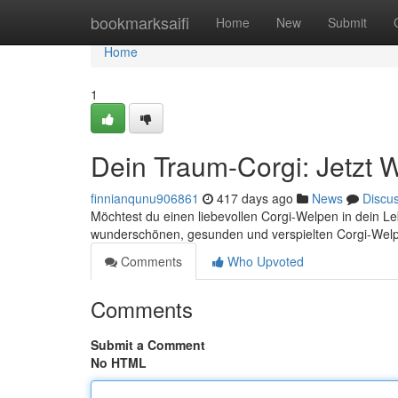
Home
bookmarksaifi
Home
New
Submit
Home
1
Dein Traum-Corgi: Jetzt 
finnianqunu906861
417 days ago
News
Discu
Möchtest du einen liebevollen Corgi-Welpen in dein L
wunderschönen, gesunden und verspielten Corgi-Welpen
Comments
Who Upvoted
Comments
Submit a Comment
No HTML