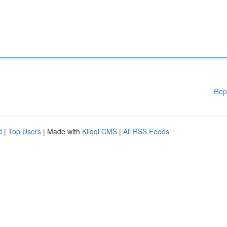
Rep
d
|
Top Users
| Made with
Kliqqi CMS
|
All RSS Feeds