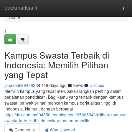
Home
bookmarksaifi
Togg
navi
Home
1
Kampus Swasta Terbaik di
Indonesia: Memilih Pilihan
yang Tepat
janasoak994762
416 days ago
News
Discuss
Memilih kampus yang tepat merupakan langkah penting dalam
perjalanan pendidikan. Bagi kamu yang tertarik dengan kampus
swasta, banyak pilihan mencari kampus berkualitas tinggi di
Indonesia. Namun, dengan berbagai
https://lexieobnm004850.eedblog.com/35805846/pilihan-kampus-
swasta-terbaik-di-indonesia-panduan-memilih
Comments
Who Upvoted