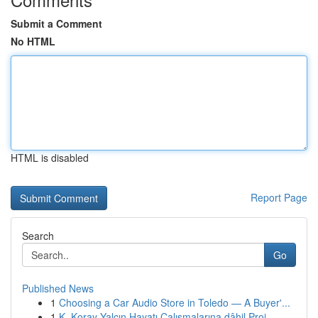
Submit a Comment
No HTML
HTML is disabled
Report Page
Search
Go
Published News
1
Choosing a Car Audio Store in Toledo — A Buyer'...
1
K. Koray Yalçın Hayatı Çalışmalarına dâhil Proj...