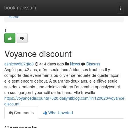
Home
bookmarksaifi
Togg
navi
Home
1
Voyance discount
ashleyw527gte8
414 days ago
News
Discuss
Angélique, 42 ans, mère seule face à bien ses troubles Il y
comporte des évènements où olivier se requête de quelle façon
elle tient encore debout. À quarante-deux ans, elle élève seule
ses deux enfants, une adolescente en l'ensemble apocalypse et
un seul garçon hyperactif de huit ans. Elle travaille
https://voyancediscount97520.dailyhitblog.com/41120020/voyance-
discount
Comments
Who Upvoted
Comments