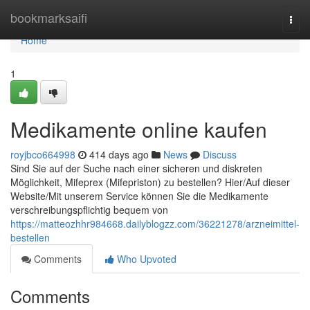
Home
bookmarksaifi
Togg
navi
Home
1
Medikamente online kaufen
royjbco664998
414 days ago
News
Discuss
Sind Sie auf der Suche nach einer sicheren und diskreten
Möglichkeit, Mifeprex (Mifepriston) zu bestellen? Hier/Auf dieser
Website/Mit unserem Service können Sie die Medikamente
verschreibungspflichtig bequem von
https://matteozhhr984668.dailyblogzz.com/36221278/arzneimittel-
bestellen
Comments
Who Upvoted
Comments