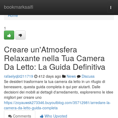
Home
bookmarksaifi
Togg
navi
Home
1
Creare un'Atmosfera
Relaxante nella Tua Camera
Da Letto: La Guida Definitiva
rafaelyqbt211719
412 days ago
News
Discuss
Se desideri trasformare la tua camera da letto in un rifugio di
benessere, questa guida completa è qui per aiutarti. Dalle
decisioni dei mobili ai dettagli d'arredamento, esploreremo le idee
migliori per creare uno
https://zoyauwsk273346.buyoutblog.com/35712981/arredare-la-
camera-da-letto-guida-completa
Comments
Who Upvoted