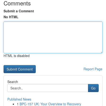
Comments
Submit a Comment
No HTML
HTML is disabled
Report Page
Search
Go
Published News
1
BPC-157 UK: Your Overview to Recovery