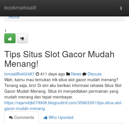
Home
bookmarksaifi
Togg
navi
Home
1
Tips Situs Slot Gacor Mudah
Menang!
tomaslifb402487
411 days ago
News
Discuss
Wah, kamu mau temukan trik situs slot gacor mudah menang?
Tenang saja, bro! Di sini aku berikan informasi rahasia Situs Slot
Gacor Mudah Menang. Situs ini menyediakan permainan yang
mudah menang dan tepat membayar.
https://rajanxbjk079908.blogcudinti.com/35863391/tips-situs-slot-
gacor-mudah-menang
Comments
Who Upvoted