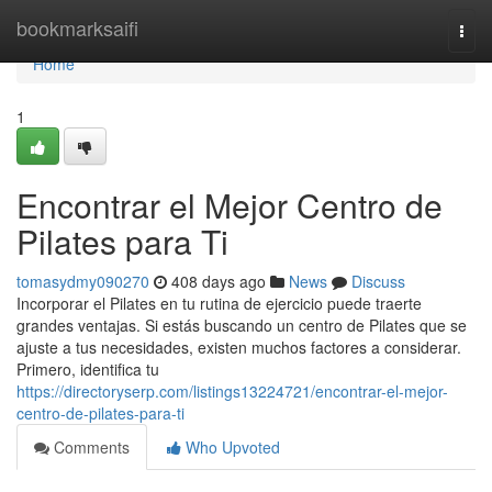
Home
bookmarksaifi
Togg
navi
Home
1
Encontrar el Mejor Centro de
Pilates para Ti
tomasydmy090270
408 days ago
News
Discuss
Incorporar el Pilates en tu rutina de ejercicio puede traerte
grandes ventajas. Si estás buscando un centro de Pilates que se
ajuste a tus necesidades, existen muchos factores a considerar.
Primero, identifica tu
https://directoryserp.com/listings13224721/encontrar-el-mejor-
centro-de-pilates-para-ti
Comments
Who Upvoted