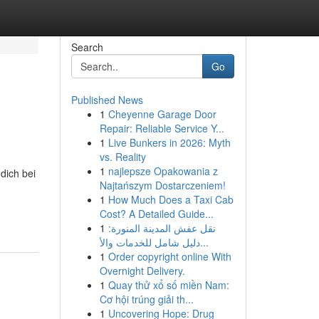
Search
Go
Published News
1
Cheyenne Garage Door
Repair: Reliable Service Y...
1
Live Bunkers in 2026: Myth
vs. Reality
1
najlepsze Opakowania z
dich bei
Najtańszym Dostarczeniem!
1
How Much Does a Taxi Cab
Cost? A Detailed Guide...
1
نقل عفش المدينة المنورة:
دليل شامل للخدمات والأ...
1
Order copyright online With
Overnight Delivery.
1
Quay thử xổ số miền Nam:
Cơ hội trúng giải th...
1
Uncovering Hope: Drug