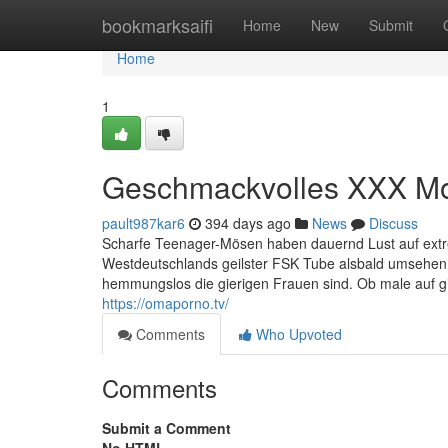
Home
bookmarksaifi
Home
New
Submit
Home
1
Geschmackvolles XXX Mov
pault987kar6
394 days ago
News
Discuss
Scharfe Teenager-Mösen haben dauernd Lust auf extreme
Westdeutschlands geilster FSK Tube alsbald umsehen. 
hemmungslos die gierigen Frauen sind. Ob male auf gi
https://omaporno.tv/
Comments
Who Upvoted
Comments
Submit a Comment