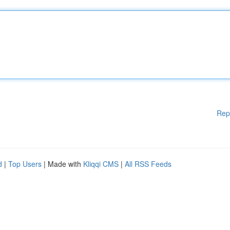
Rep
d
|
Top Users
| Made with
Kliqqi CMS
|
All RSS Feeds