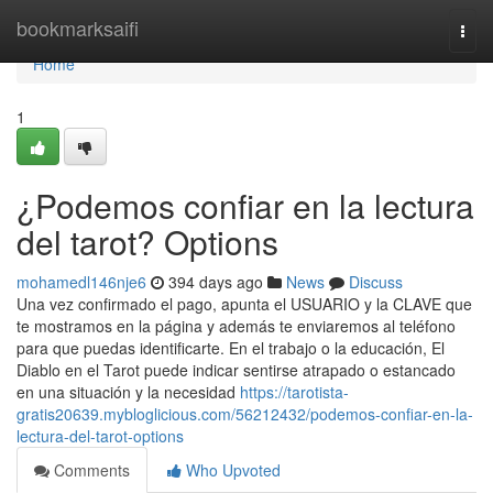
Home
bookmarksaifi
Togg
navi
Home
1
¿Podemos confiar en la lectura
del tarot? Options
mohamedl146nje6
394 days ago
News
Discuss
Una vez confirmado el pago, apunta el USUARIO y la CLAVE que
te mostramos en la página y además te enviaremos al teléfono
para que puedas identificarte. En el trabajo o la educación, El
Diablo en el Tarot puede indicar sentirse atrapado o estancado
en una situación y la necesidad
https://tarotista-
gratis20639.mybloglicious.com/56212432/podemos-confiar-en-la-
lectura-del-tarot-options
Comments
Who Upvoted