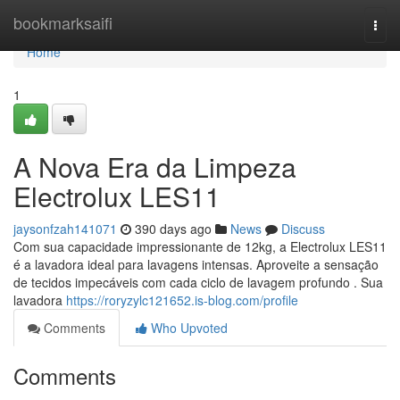
Home
bookmarksaifi
Togg
navi
Home
1
A Nova Era da Limpeza
Electrolux LES11
jaysonfzah141071
390 days ago
News
Discuss
Com sua capacidade impressionante de 12kg, a Electrolux LES11
é a lavadora ideal para lavagens intensas. Aproveite a sensação
de tecidos impecáveis com cada ciclo de lavagem profundo . Sua
lavadora
https://roryzylc121652.is-blog.com/profile
Comments
Who Upvoted
Comments