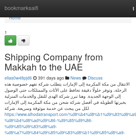
Home
bookmarksaifi
T
n
Home
1
Shipping Company from
Makkah to the UAE
elias0w48pjd6
391 days ago
News
Discuss
الانتقال من مكة المكرمة إلى الإمارات يتطلب شركة تفهم خصوصية هذه
الرحلة، وتوفر حلولًا دقيقة تحافظ على الأثاث والممتلكات حتى الوصول
إلى الوجهة الجديدة. وهنا تبرز شركة الهدى للنقل والخدمات المنزلية
بخبرتها الطويلة في أفضل شركة شحن من مكة المكرمة إلى الإمارات
لكل من يبحث عن خدمة موثوقة وسريعة. شركة
https://www.alhodatransport.com/%d8%b4%d8%b1%d9%83%d8%a9
%d8%b4%d8%ad%d9%86-%d9%85%d9%86-
%d9%85%d9%83%d8%a9-
%d8%a7%d9%84%d9%85%d9%83%d8%b1%d9%85%d8%a9-