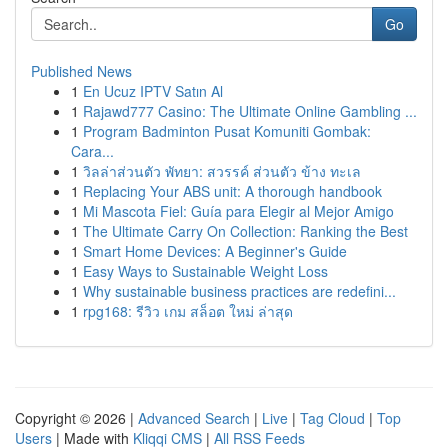
Go
Published News
1
En Ucuz IPTV Satın Al
1
Rajawd777 Casino: The Ultimate Online Gambling ...
1
Program Badminton Pusat Komuniti Gombak:
Cara...
1
วิลล่าส่วนตัว พัทยา: สวรรค์ ส่วนตัว ข้าง ทะเล
1
Replacing Your ABS unit: A thorough handbook
1
Mi Mascota Fiel: Guía para Elegir al Mejor Amigo
1
The Ultimate Carry On Collection: Ranking the Best
1
Smart Home Devices: A Beginner's Guide
1
Easy Ways to Sustainable Weight Loss
1
Why sustainable business practices are redefini...
1
rpg168: รีวิว เกม สล็อต ใหม่ ล่าสุด
Copyright © 2026 |
Advanced Search
|
Live
|
Tag Cloud
|
Top
Users
| Made with
Kliqqi CMS
|
All RSS Feeds