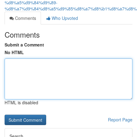
%d8%a5%d9%84%d9%89-
%d8%a7%d9%84%d8%a5%d9%85%d8%a7%d8%b1%d8%a7%d8%
Comments
Who Upvoted
Comments
Submit a Comment
No HTML
HTML is disabled
Report Page
Search