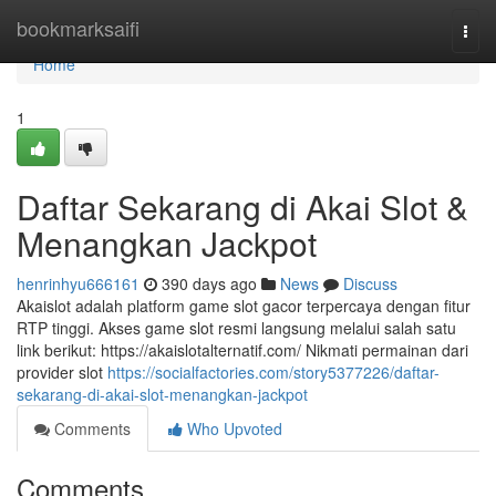
Home
bookmarksaifi
Togg
navi
Home
1
Daftar Sekarang di Akai Slot &
Menangkan Jackpot
henrinhyu666161
390 days ago
News
Discuss
Akaislot adalah platform game slot gacor terpercaya dengan fitur
RTP tinggi. Akses game slot resmi langsung melalui salah satu
link berikut: https://akaislotalternatif.com/ Nikmati permainan dari
provider slot
https://socialfactories.com/story5377226/daftar-
sekarang-di-akai-slot-menangkan-jackpot
Comments
Who Upvoted
Comments