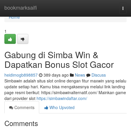
Home
bookmarksaifi
Togg
navi
Home
1
Gabung di Simba Win &
Dapatkan Bonus Slot Gacor
heidimogb898857
389 days ago
News
Discuss
Simbawin adalah situs slot online dengan fitur maxwin yang selalu
update setiap hari. Kamu bisa mengaksesnya melalui link landing
page resmi berikut: https://simbawinalternatif.com/ Mainkan game
dari provider slot
https://simbawindaftar.com/
Comments
Who Upvoted
Comments