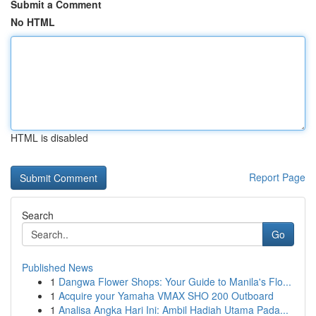
Submit a Comment
No HTML
HTML is disabled
Report Page
Search
Go
Published News
1
Dangwa Flower Shops: Your Guide to Manila's Flo...
1
Acquire your Yamaha VMAX SHO 200 Outboard
1
Analisa Angka Hari Ini: Ambil Hadiah Utama Pada...