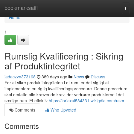
Home
bookmarksaifi
Togg
navi
Home
1
Rumslig Kvalificering : Sikring
af Produktintegritet
jadaczvn373168
389 days ago
News
Discuss
For at sikre produktintegriteten i et rum, er det vigtigt at
implementere en rigtig kvalificeringsprocedure. Denne procedure
skal omfatte alle krævende krav, der vedrører produkterne i det
særlige rum. Et effektiv
https://loriaxui534331.wikigdia.com/user
Comments
Who Upvoted
Comments