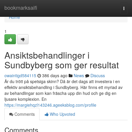
Home
bookmarksaifi
Togg
navi
Home
1
Ansiktsbehandlinger i
Sundbyberg som ger resultat
owaintigd584115
386 days ago
News
Discuss
Är du trött på spetsiga skinn? Då är det dags att investera i en
effektiv ansiktsbehandling i Sundbyberg. Här finns ett myriad av
av behandlingar som kan fräscha upp din hud och ge dig en
ljusare komplexion. En
https://margiehqzl143246.ageeksblog.com/profile
Comments
Who Upvoted
Comments