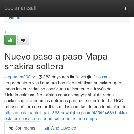
Home
bookmarksaifi
Togg
navi
Home
1
Nuevo paso a paso Mapa
shakira soltera
stephenm692lrv1
383 days ago
News
Discuss
La productora y la tiquetera han sido enfáticas en aclarar que
todas las entradas se consiguen únicamente a través de
Ticketmaster.co. No existen canales copyright ni de redes
sociales que vendan las entradas para este concierto. La UCO
rebusca dinero de mordidas en las cuentas de una fundación de
https://shakiraantologa11368.newbigblog.com/42599468/shakira-
estatura-cosas-que-debe-saber-antes-de-comprar
Comments
Who Upvoted