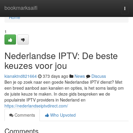
Home
bookmarksaifi
Togg
navi
Home
1
Nederlandse IPTV: De beste
keuzes voor jou
kianaktnd821664
373 days ago
News
Discuss
Ben je op zoek naar een goede Nederlandse IPTV dienst? Met
een breed aanbod aan kanalen en opties, is het soms lastig om
de juiste keuze te maken. In deze gids bespreken we de
populairste IPTV providers in Nederland en
https://nederlandseiptvdirect.com/
Comments
Who Upvoted
Comments