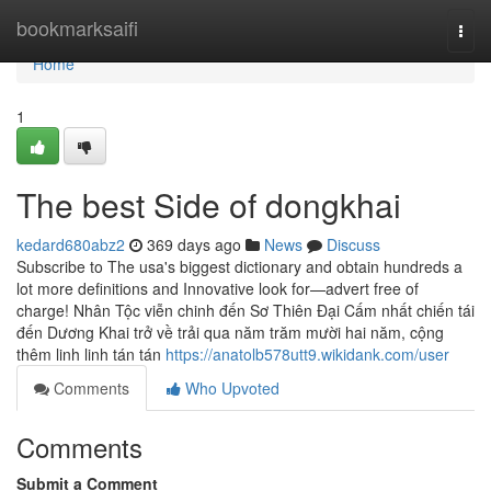
Home
bookmarksaifi
Togg
navi
Home
1
The best Side of dongkhai
kedard680abz2
369 days ago
News
Discuss
Subscribe to The usa's biggest dictionary and obtain hundreds a
lot more definitions and Innovative look for—advert free of
charge! Nhân Tộc viễn chinh đến Sơ Thiên Đại Cấm nhất chiến tái
đến Dương Khai trở về trải qua năm trăm mười hai năm, cộng
thêm linh linh tán tán
https://anatolb578utt9.wikidank.com/user
Comments
Who Upvoted
Comments
Submit a Comment