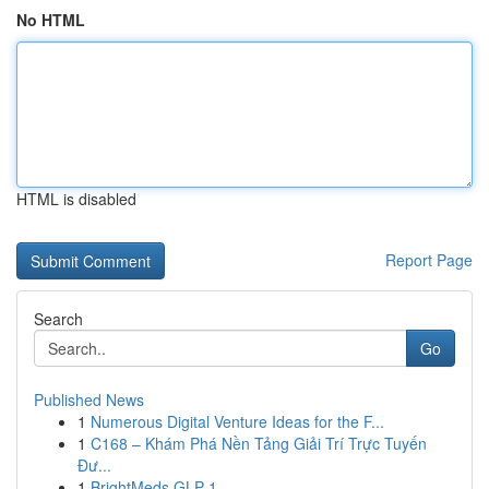
No HTML
HTML is disabled
Report Page
Search
Go
Published News
1
Numerous Digital Venture Ideas for the F...
1
C168 – Khám Phá Nền Tảng Giải Trí Trực Tuyến
Đư...
1
BrightMeds GLP-1