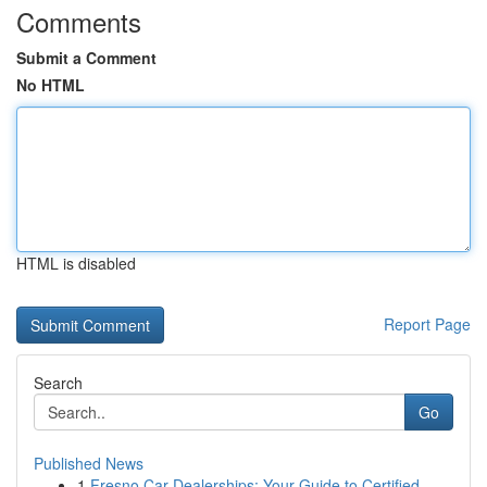
Comments
Submit a Comment
No HTML
HTML is disabled
Report Page
Search
Go
Published News
1
Fresno Car Dealerships: Your Guide to Certified...