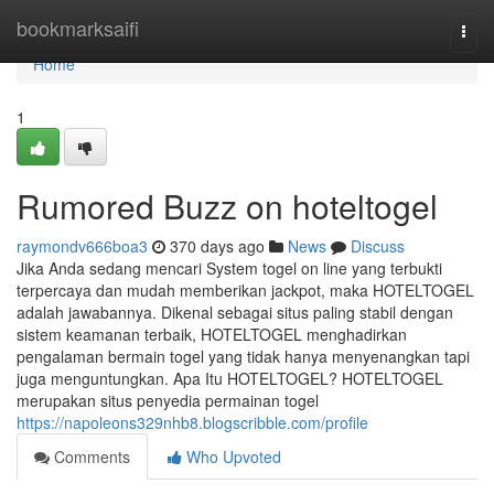
Home
bookmarksaifi
Togg
navi
Home
1
Rumored Buzz on hoteltogel
raymondv666boa3
370 days ago
News
Discuss
Jika Anda sedang mencari System togel on line yang terbukti
terpercaya dan mudah memberikan jackpot, maka HOTELTOGEL
adalah jawabannya. Dikenal sebagai situs paling stabil dengan
sistem keamanan terbaik, HOTELTOGEL menghadirkan
pengalaman bermain togel yang tidak hanya menyenangkan tapi
juga menguntungkan. Apa Itu HOTELTOGEL? HOTELTOGEL
merupakan situs penyedia permainan togel
https://napoleons329nhb8.blogscribble.com/profile
Comments
Who Upvoted