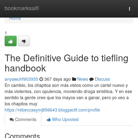
Home
bookmarksaifi
Togg
navi
Home
1
The Definitive Guide to tiefling
handbook
anyawuhf903935
367 days ago
News
Discuss
En cambio, los chapitos son más vistos como un cartel nuevo y
más violentos, con opulencia, moviendo droga sintética. Y en ese
sentido la gente cree que los mayos van a ganar, pero yo veo a
los chapitos muy
https://rebeccasymj856643.bloggactif.com/profile
Comments
Who Upvoted
Comments