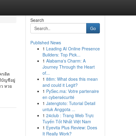
Search
Go
Published News
1
Leading AI Online Presence
Builders: Top Pick...
1
Alabama's Charm: A
Journey Through the Heart
of...
ครดิต
1
88m: What does this mean
ัญชีอยู่
and could it Legit?
ยว หวย
1
PySec.ma: Votre partenaire
en cybersécurité
1
Jatengtoto: Tutorial Detail
untuk Anggota ...
1
24club : Trang Web Trực
Tuyến Tốt Nhất Việt Nam
1
Eyevita Plus Review: Does
It Really Work?