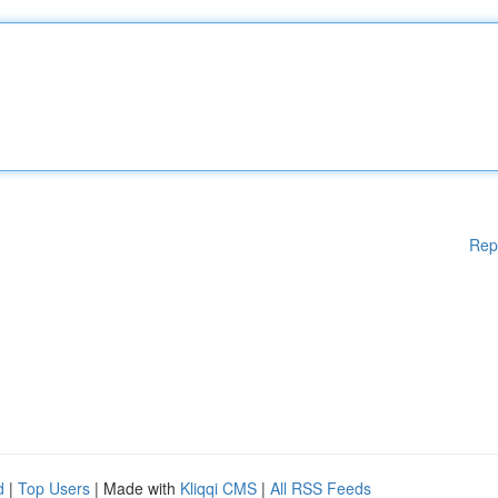
Rep
d
|
Top Users
| Made with
Kliqqi CMS
|
All RSS Feeds