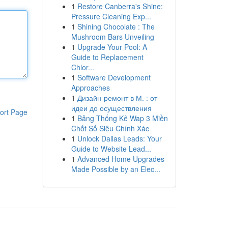
1
Restore Canberra's Shine:
Pressure Cleaning Exp...
1
Shining Chocolate : The
Mushroom Bars Unveiling
1
Upgrade Your Pool: A
Guide to Replacement
Chlor...
1
Software Development
Approaches
1
Дизайн-ремонт в М. : от
идеи до осуществления
ort Page
1
Bảng Thống Kê Wap 3 Miền
Chốt Số Siêu Chính Xác
1
Unlock Dallas Leads: Your
Guide to Website Lead...
1
Advanced Home Upgrades
Made Possible by an Elec...