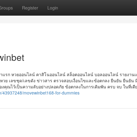
Groups
Register
Login
winbet
 หน้าแรก หวยออนไลน์ คาสิโนออนไลน์ สล็อตออนไลน์ บอลออนไลน์ รายงานเ
 เลขชุด/เลขดัง ข่าวสาร ตรวจสอบเงื่อนไขและข้อตกลง ยืนยัน ยืนยัน มีบ
ของคุณไว้เป็นความลับอย่างปลอดภัย ข้อตกลงในการเดิมพัน ครบ จบ ในที่เดี
om/43937248/movewinbet168-for-dummies