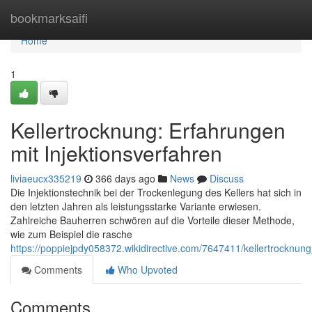
Home
bookmarksaifi
Home
1
Kellertrocknung: Erfahrungen
mit Injektionsverfahren
liviaeucx335219
366 days ago
News
Discuss
Die Injektionstechnik bei der Trockenlegung des Kellers hat sich in
den letzten Jahren als leistungsstarke Variante erwiesen.
Zahlreiche Bauherren schwören auf die Vorteile dieser Methode,
wie zum Beispiel die rasche
https://poppiejpdy058372.wikidirective.com/7647411/kellertrocknun
Comments
Who Upvoted
Comments