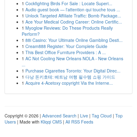
1
Cockfighting Birds For Sale : Locate Superi...
1
Audio guest book — l'attention qui touche tous ...
1
Unlock Targeted Affiliate Traffic: Bomb Package...
1
Ace Your Medical Coding Career: Online Certific...
1
Myoglow Reviews: Do These Products Really
Perform?
1
88i Casino: Your Ultimate Online Gambling Desti...
1
Cream888 Register: Your Complete Guide
1
This Best Office Furniture Providers : A ...
1
AC Not Cooling New Orleans NOLA - New Orleans
...
1
Purchase Cigarettes Toronto: Your Digital Direc...
1
다낭 돈키호테: 베트남 여행 필수템 쇼핑 가이드
1
Acquire 4-Acetoxy copyright Via the Interne...
Copyright © 2026 |
Advanced Search
|
Live
|
Tag Cloud
|
Top
Users
| Made with
Kliqqi CMS
|
All RSS Feeds