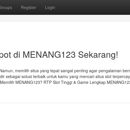
Groups
Register
Login
kpot di MENANG123 Sekarang!
. Namun, memilih situs yang tepat sangat penting agar pengalaman ber
bagai solusi terbaik untuk kamu yang mencari situs slot terperca
apa Memilih MENANG123? RTP Slot Tinggi & Game Lengkap MENANG12