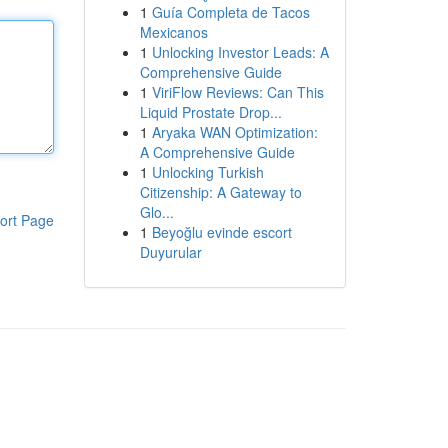
1
Guía Completa de Tacos
Mexicanos
1
Unlocking Investor Leads: A
Comprehensive Guide
1
ViriFlow Reviews: Can This
Liquid Prostate Drop...
1
Aryaka WAN Optimization:
A Comprehensive Guide
1
Unlocking Turkish
Citizenship: A Gateway to
Glo...
ort Page
1
Beyoğlu evinde escort
Duyurular