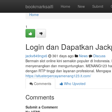
Home
bookmarksaifi
Home
New
Submit
Home
1
Login dan Dapatkan Jac
jackv849ngx6
361 days ago
News
Discuss
Bermain slot online kini semakin populer di Indonesia
menyenangkan dan menguntungkan. MENANG123 hadir se
dengan RTP tinggi dan layanan profesional. Meng
https://situsterpercayamenang123.it.com/
Comments
Who Upvoted
Comments
Submit a Comment