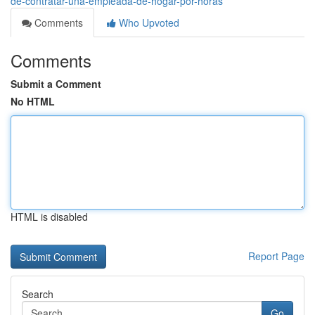
de-contratar-una-empleada-de-hogar-por-horas
Comments
Who Upvoted
Comments
Submit a Comment
No HTML
HTML is disabled
Report Page
Search
Go