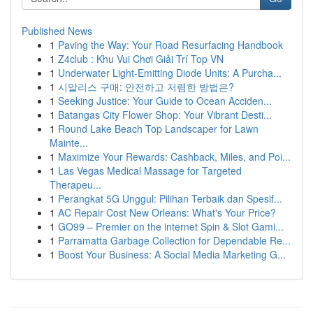
Published News
1
Paving the Way: Your Road Resurfacing Handbook
1
Z4club : Khu Vui Chơi Giải Trí Top VN
1
Underwater Light-Emitting Diode Units: A Purcha...
1
시알리스 구매: 안전하고 저렴한 방법은?
1
Seeking Justice: Your Guide to Ocean Acciden...
1
Batangas City Flower Shop: Your Vibrant Desti...
1
Round Lake Beach Top Landscaper for Lawn
Mainte...
1
Maximize Your Rewards: Cashback, Miles, and Poi...
1
Las Vegas Medical Massage for Targeted
Therapeu...
1
Perangkat 5G Unggul: Pilihan Terbaik dan Spesif...
1
AC Repair Cost New Orleans: What's Your Price?
1
GO99 – Premier on the internet Spin & Slot Gami...
1
Parramatta Garbage Collection for Dependable Re...
1
Boost Your Business: A Social Media Marketing G...