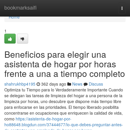
Home
bookmarksaifi
Togg
navi
Home
1
Beneficios para elegir una
asistenta de hogar por horas
frente a una a tiempo completo
shahrukhbp4195
362 days ago
News
Discuss
Optimiza tu Tiempo para lo Verdaderamente Importante Cuando
se delegan las tareas de limpieza del hogar a una persona de la
limpieza por horas, uno descubre que dispone más tiempo libre
para enfocarse en las prioridades. El tiempo liberado posibilita
concentrarse en ocupaciones que enriquecen la calidad de vida,
como
https://asistenta-de-hogar-por-
ho88648.blogdun.com/37444677/lo-que-debes-preguntar-antes-