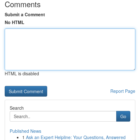
Comments
Submit a Comment
No HTML
HTML is disabled
Report Page
Search
Go
Published News
1
Ask an Expert Helpline: Your Questions, Answered