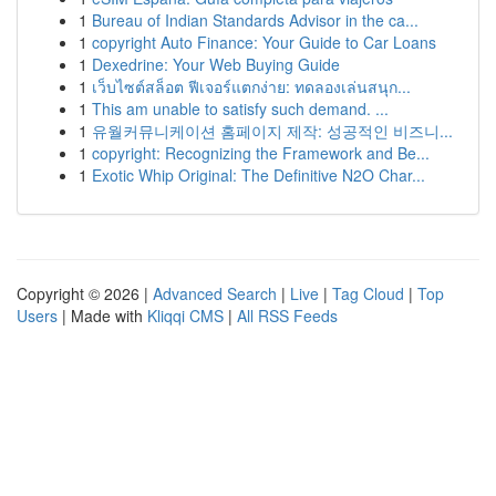
1
Bureau of Indian Standards Advisor in the ca...
1
copyright Auto Finance: Your Guide to Car Loans
1
Dexedrine: Your Web Buying Guide
1
เว็บไซต์สล็อต ฟีเจอร์แตกง่าย: ทดลองเล่นสนุก...
1
This am unable to satisfy such demand. ...
1
유월커뮤니케이션 홈페이지 제작: 성공적인 비즈니...
1
copyright: Recognizing the Framework and Be...
1
Exotic Whip Original: The Definitive N2O Char...
Copyright © 2026 |
Advanced Search
|
Live
|
Tag Cloud
|
Top
Users
| Made with
Kliqqi CMS
|
All RSS Feeds