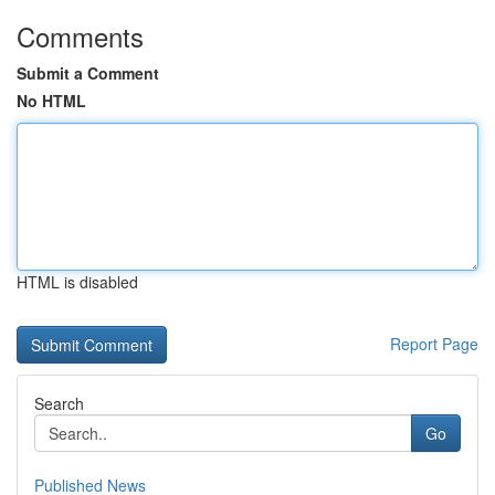
Comments
Submit a Comment
No HTML
HTML is disabled
Report Page
Search
Go
Published News