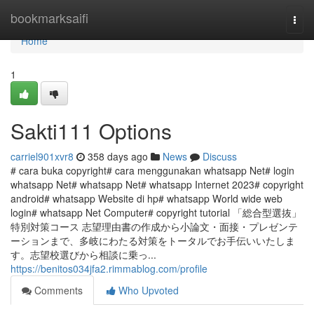
Home
bookmarksaifi
Togg
navi
Home
1
Sakti111 Options
carriel901xvr8
358 days ago
News
Discuss
# cara buka copyright# cara menggunakan whatsapp Net# login
whatsapp Net# whatsapp Net# whatsapp Internet 2023# copyright
android# whatsapp Website di hp# whatsapp World wide web
login# whatsapp Net Computer# copyright tutorial 「総合型選抜」
特別対策コース 志望理由書の作成から小論文・面接・プレゼンテ
ーションまで、多岐にわたる対策をトータルでお手伝いいたしま
す。志望校選びから相談に乗っ...
https://benitos034jfa2.rimmablog.com/profile
Comments
Who Upvoted