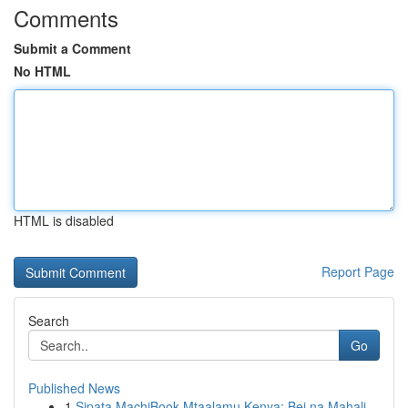
Comments
Submit a Comment
No HTML
HTML is disabled
Report Page
Search
Go
Published News
1
Sipata MachiBook Mtaalamu Kenya: Bei na Mahali