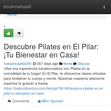
Home
bookmarksaifi
Togg
navi
Home
1
Descubre Pilates en El Pilar:
¡Tu Bienestar en Casa!
hassanicsj464291
357 days ago
News
Discuss
¡Vive una experiencia transformadora con Pilates en la
comodidad de tu hogar! En El Pilar, te ofrecemos clases virtuales
para fortalecer tu cuerpo y mente. Nuestras maestros altamente
expertos te guiarán a través
https://bailoutdirectory.com/listings780180/explora-pilates-en-el-
pilar-tu-bienestar-en-casa
Comments
Who Upvoted