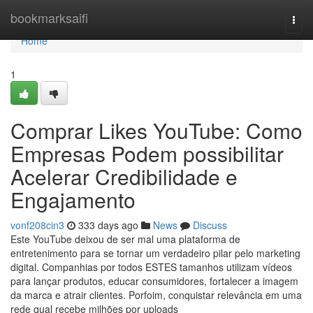
Home
bookmarksaifi
Togg
navi
Home
1
Comprar Likes YouTube: Como
Empresas Podem possibilitar
Acelerar Credibilidade e
Engajamento
vonf208cin3
333 days ago
News
Discuss
Este YouTube deixou de ser mal uma plataforma de
entretenimento para se tornar um verdadeiro pilar pelo marketing
digital. Companhias por todos ESTES tamanhos utilizam vídeos
para lançar produtos, educar consumidores, fortalecer a imagem
da marca e atrair clientes. Porfoim, conquistar relevância em uma
rede qual recebe milhões por uploads