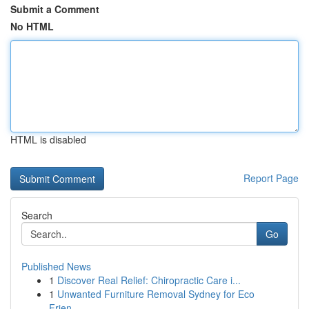
Submit a Comment
No HTML
HTML is disabled
Report Page
Search
Go
Published News
1
Discover Real Relief: Chiropractic Care i...
1
Unwanted Furniture Removal Sydney for Eco
Frien...