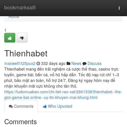
Home
bookmarksaifi
Togg
navi
Home
1
Thienhabet
maxwell1t25pux2
332 days ago
News
Discuss
Thienhabet mang đến trải nghiệm cá cược thể thao, casino trực
tuyến, game bài, bắn cá, nổ hũ hấp dẫn. Tốc độ nạp rút chỉ 1–3
phút, bảo mật an toàn, hỗ trợ 24/7. Đăng ký ngay hôm nay để
nhận khuyến mãi cực khủng cho tân thủ.
https://tudomuaban.com/chi-tiet-rao-vat/2661538/thienhabet--the-
gioi-game-bai-online--uy-tin-khuyen-mai-khung.html
Comments
Who Upvoted
Comments