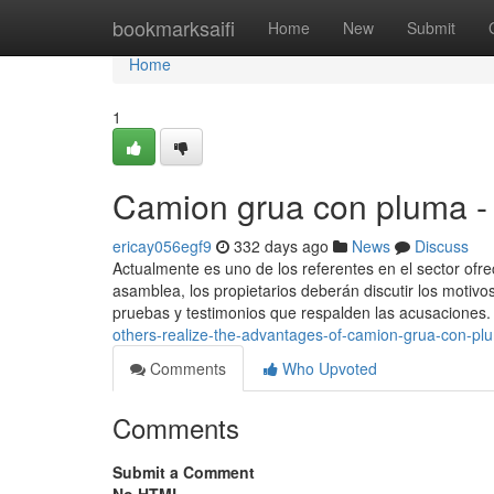
Home
bookmarksaifi
Home
New
Submit
Home
1
Camion grua con pluma -
ericay056egf9
332 days ago
News
Discuss
Actualmente es uno de los referentes en el sector ofre
asamblea, los propietarios deberán discutir los motivos
pruebas y testimonios que respalden las acusaciones. 
others-realize-the-advantages-of-camion-grua-con-pl
Comments
Who Upvoted
Comments
Submit a Comment