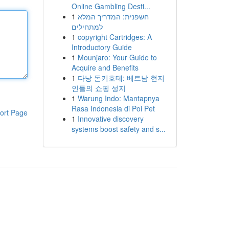
Online Gambling Desti...
1
חשפנית: המדריך המלא
למתחילים
1
copyright Cartridges: A
Introductory Guide
1
Mounjaro: Your Guide to
Acquire and Benefits
1
다낭 돈키호테: 베트남 현지
인들의 쇼핑 성지
1
Warung Indo: Mantapnya
Rasa Indonesia di Poi Pet
ort Page
1
Innovative discovery
systems boost safety and s...