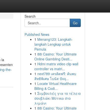
Search
Go
Published News
1
Menang123: Langkah-
langkah Lengkap untuk
Pemula
1
88i Casino: Your Ultimate
Online Gambling Desti...
 la
1
Hdmi matrix video clip wall
presenten
controller vs matri...
ing-the-
1
next789 เครดิตฟรี: ค้นพบ
สิทธิพิเศษ โบนัส ปัจจุ...
1
Locate Virtual Healthcare
Billing & Codi...
1
Συμβουλές για το τέλειο
σουβλάκι Μύτικα στο
λιμάνι
1
88i Casino: Your Ultimate