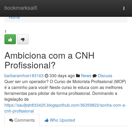
Home
bookmarksaifi
Togg
navi
Home
1
Ambiciona com a CNH
Profissional?
barbaramhxe183163
330 days ago
News
Discuss
Quer ser um operador? O Curso de Motorista Profissional (MOP)
é a caminho para você! Neste curso te educa com as melhores
ferramentas para pilotar de forma profissional. Dominando a
legislação de
https://sauljtqh833425.blogspothub.com/36359822/sonha-com-a-
cnh-profissional
Comments
Who Upvoted