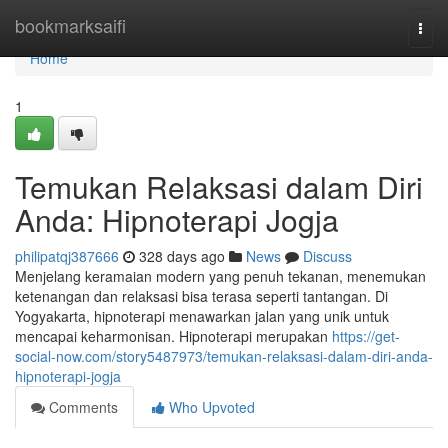
Home
bookmarksaifi
Togg
navi
Home
1
Temukan Relaksasi dalam Diri
Anda: Hipnoterapi Jogja
philipatqj387666
328 days ago
News
Discuss
Menjelang keramaian modern yang penuh tekanan, menemukan
ketenangan dan relaksasi bisa terasa seperti tantangan. Di
Yogyakarta, hipnoterapi menawarkan jalan yang unik untuk
mencapai keharmonisan. Hipnoterapi merupakan
https://get-
social-now.com/story5487973/temukan-relaksasi-dalam-diri-anda-
hipnoterapi-jogja
Comments
Who Upvoted