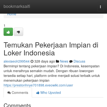
Home
bookmarksaifi
Togg
navi
Home
1
Temukan Pekerjaan Impian di
Loker Indonesia
alexiaeolr299544
328 days ago
News
Discuss
Bermimpi tentang pekerjaan impian? Di Indonesia, kesempatan
untuk meraihnya semakin mudah. Dengan ribuan lowongan
tersedia setiap hari, platform online menjadi solusi terbaik untuk
menemukan pekerjaan impian
https://prestonhnye701898.eveowiki.com/user
Comments
Who Upvoted
Comments